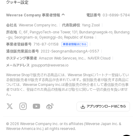
クッキー設定
Weverse Company 事業者情報
電話番号
03-6899-5784
会社名
Weverse Company Inc.
代表取締役
Yang Zooil
所在地
C, 6F, PangyoTech-one Tower, 131, Bundangnaegok-ro, Bundang
-gu, Seongnam-si, Gyeonggi-do, Republic of Korea
事業者登録番号
716-87-01158
事業者情報はこちら
通信販売業届出番号
2022-SeongnamBundangA-0557
ホスティング事業者
Amazon Web Services, Inc.、NAVER Cloud
メールアドレス
jpsupport@weverse.io
Weverse Shopで販売される商品には、Weverse Shopにパートナー登録してい
る個別販売者が販売する商品が含まれています。個別販売者が販売する商品に
ついては、Weverse Company Inc.は通信販売の仲介者として通信販売の当事
者ではなく、登録された商品の情報および取引に関して一切の責任を負いませ
ん。
アプリダウンロードはこちら
©
2026 Weverse Company Inc. or its affiliates (Weverse Japan Inc. &
Weverse America Inc.) all rights reserved.