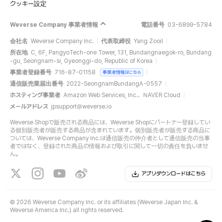
クッキー設定
Weverse Company 事業者情報
電話番号
03-6899-5784
会社名
Weverse Company Inc.
代表取締役
Yang Zooil
所在地
C, 6F, PangyoTech-one Tower, 131, Bundangnaegok-ro, Bundang
-gu, Seongnam-si, Gyeonggi-do, Republic of Korea
事業者登録番号
716-87-01158
事業者情報はこちら
通信販売業届出番号
2022-SeongnamBundangA-0557
ホスティング事業者
Amazon Web Services, Inc.、NAVER Cloud
メールアドレス
jpsupport@weverse.io
Weverse Shopで販売される商品には、Weverse Shopにパートナー登録してい
る個別販売者が販売する商品が含まれています。個別販売者が販売する商品に
ついては、Weverse Company Inc.は通信販売の仲介者として通信販売の当事
者ではなく、登録された商品の情報および取引に関して一切の責任を負いませ
ん。
アプリダウンロードはこちら
©
2026 Weverse Company Inc. or its affiliates (Weverse Japan Inc. &
Weverse America Inc.) all rights reserved.