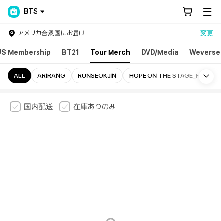
BTS
アメリカ合衆国にお届け
変更
US Membership
BT21
Tour Merch
DVD/Media
Weverse
Mo
ALL
ARIRANG
RUNSEOKJIN
HOPE ON THE STAGE_FINAL
国内配送
在庫ありのみ