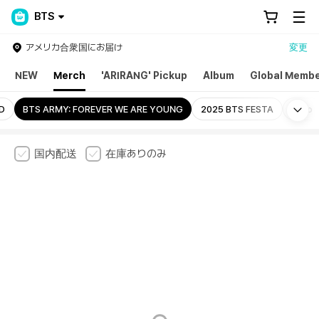
BTS
アメリカ合衆国にお届け
変更
NEW
Merch
'ARIRANG' Pickup
Album
Global Membe
Mo
D
BTS ARMY: FOREVER WE ARE YOUNG
2025 BTS FESTA
Echo
国内配送
在庫ありのみ