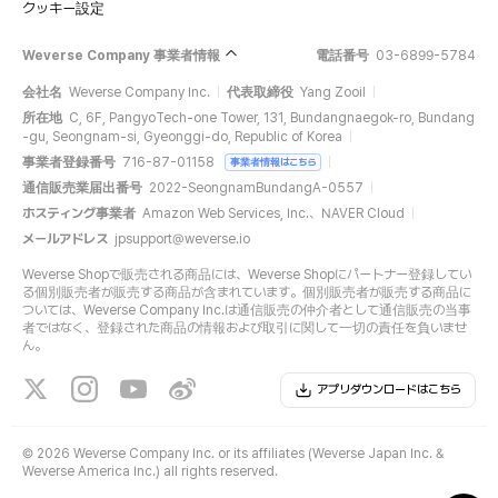
クッキー設定
Weverse Company 事業者情報
電話番号
03-6899-5784
会社名
Weverse Company Inc.
代表取締役
Yang Zooil
所在地
C, 6F, PangyoTech-one Tower, 131, Bundangnaegok-ro, Bundang
-gu, Seongnam-si, Gyeonggi-do, Republic of Korea
事業者登録番号
716-87-01158
事業者情報はこちら
通信販売業届出番号
2022-SeongnamBundangA-0557
ホスティング事業者
Amazon Web Services, Inc.、NAVER Cloud
メールアドレス
jpsupport@weverse.io
Weverse Shopで販売される商品には、Weverse Shopにパートナー登録してい
る個別販売者が販売する商品が含まれています。個別販売者が販売する商品に
ついては、Weverse Company Inc.は通信販売の仲介者として通信販売の当事
者ではなく、登録された商品の情報および取引に関して一切の責任を負いませ
ん。
アプリダウンロードはこちら
©
2026 Weverse Company Inc. or its affiliates (Weverse Japan Inc. &
Weverse America Inc.) all rights reserved.