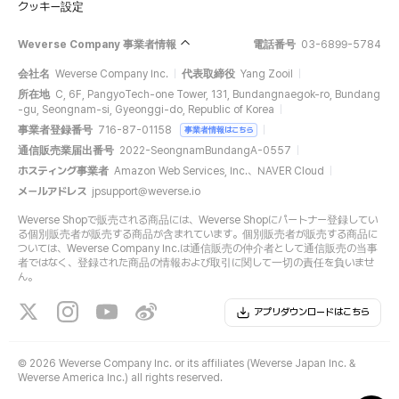
クッキー設定
Weverse Company 事業者情報
電話番号
03-6899-5784
会社名
Weverse Company Inc.
代表取締役
Yang Zooil
所在地
C, 6F, PangyoTech-one Tower, 131, Bundangnaegok-ro, Bundang
-gu, Seongnam-si, Gyeonggi-do, Republic of Korea
事業者登録番号
716-87-01158
事業者情報はこちら
通信販売業届出番号
2022-SeongnamBundangA-0557
ホスティング事業者
Amazon Web Services, Inc.、NAVER Cloud
メールアドレス
jpsupport@weverse.io
Weverse Shopで販売される商品には、Weverse Shopにパートナー登録してい
る個別販売者が販売する商品が含まれています。個別販売者が販売する商品に
ついては、Weverse Company Inc.は通信販売の仲介者として通信販売の当事
者ではなく、登録された商品の情報および取引に関して一切の責任を負いませ
ん。
アプリダウンロードはこちら
©
2026 Weverse Company Inc. or its affiliates (Weverse Japan Inc. &
Weverse America Inc.) all rights reserved.