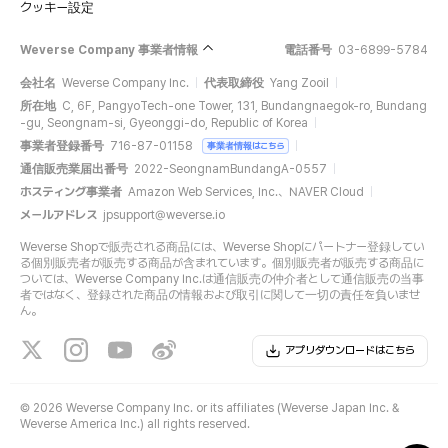
クッキー設定
Weverse Company 事業者情報
電話番号
03-6899-5784
会社名
Weverse Company Inc.
代表取締役
Yang Zooil
所在地
C, 6F, PangyoTech-one Tower, 131, Bundangnaegok-ro, Bundang
-gu, Seongnam-si, Gyeonggi-do, Republic of Korea
事業者登録番号
716-87-01158
事業者情報はこちら
通信販売業届出番号
2022-SeongnamBundangA-0557
ホスティング事業者
Amazon Web Services, Inc.、NAVER Cloud
メールアドレス
jpsupport@weverse.io
Weverse Shopで販売される商品には、Weverse Shopにパートナー登録してい
る個別販売者が販売する商品が含まれています。個別販売者が販売する商品に
ついては、Weverse Company Inc.は通信販売の仲介者として通信販売の当事
者ではなく、登録された商品の情報および取引に関して一切の責任を負いませ
ん。
アプリダウンロードはこちら
©
2026 Weverse Company Inc. or its affiliates (Weverse Japan Inc. &
Weverse America Inc.) all rights reserved.