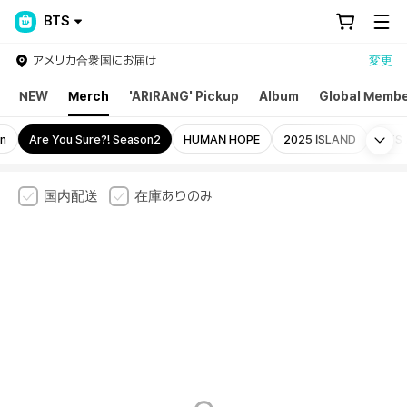
BTS
アメリカ合衆国にお届け
変更
NEW
Merch
'ARIRANG' Pickup
Album
Global Membe
Mo
on
Are You Sure?! Season2
HUMAN HOPE
2025 ISLAND
BTS 
国内配送
在庫ありのみ