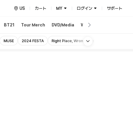
US
カート
MY
ログイン
サポート
BT21
Tour Merch
DVD/Media
Weverse Merch
Weve
More
MUSE
2024 FESTA
Right Place, Wrong Person
MONOCHROM