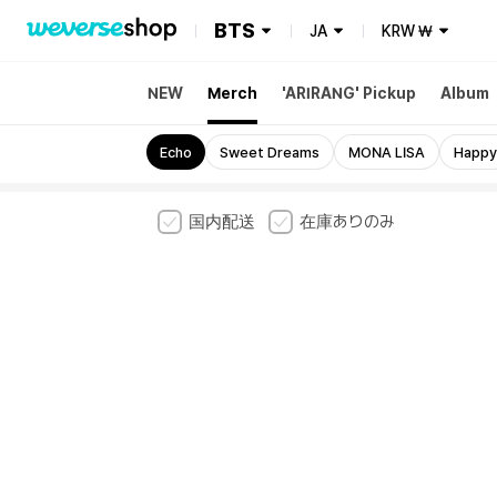
BTS
JA
KRW
₩
NEW
Merch
'ARIRANG' Pickup
Album
2025 BTS FESTA
Echo
Sweet Dreams
MONA LISA
Happy
国内配送
在庫ありのみ