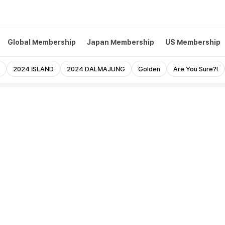
Global Membership
Japan Membership
US Membership
2024 ISLAND
2024 DALMAJUNG
Golden
Are You Sure?!