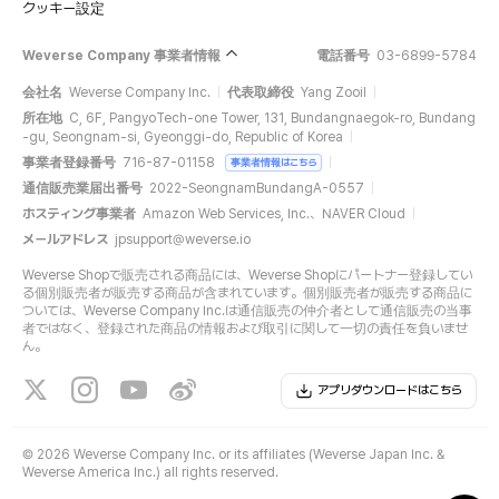
クッキー設定
Weverse Company 事業者情報
電話番号
03-6899-5784
会社名
Weverse Company Inc.
代表取締役
Yang Zooil
所在地
C, 6F, PangyoTech-one Tower, 131, Bundangnaegok-ro, Bundang
-gu, Seongnam-si, Gyeonggi-do, Republic of Korea
事業者登録番号
716-87-01158
事業者情報はこちら
通信販売業届出番号
2022-SeongnamBundangA-0557
ホスティング事業者
Amazon Web Services, Inc.、NAVER Cloud
メールアドレス
jpsupport@weverse.io
Weverse Shopで販売される商品には、Weverse Shopにパートナー登録してい
る個別販売者が販売する商品が含まれています。個別販売者が販売する商品に
ついては、Weverse Company Inc.は通信販売の仲介者として通信販売の当事
者ではなく、登録された商品の情報および取引に関して一切の責任を負いませ
ん。
アプリダウンロードはこちら
©
2026 Weverse Company Inc. or its affiliates (Weverse Japan Inc. &
Weverse America Inc.) all rights reserved.