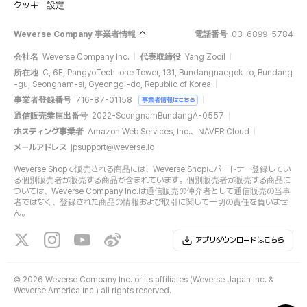
クッキー設定
Weverse Company 事業者情報
電話番号
03-6899-5784
会社名
Weverse Company Inc.
代表取締役
Yang Zooil
所在地
C, 6F, PangyoTech-one Tower, 131, Bundangnaegok-ro, Bundang
-gu, Seongnam-si, Gyeonggi-do, Republic of Korea
事業者登録番号
716-87-01158
事業者情報はこちら
通信販売業届出番号
2022-SeongnamBundangA-0557
ホスティング事業者
Amazon Web Services, Inc.、NAVER Cloud
メールアドレス
jpsupport@weverse.io
Weverse Shopで販売される商品には、Weverse Shopにパートナー登録してい
る個別販売者が販売する商品が含まれています。個別販売者が販売する商品に
ついては、Weverse Company Inc.は通信販売の仲介者として通信販売の当事
者ではなく、登録された商品の情報および取引に関して一切の責任を負いませ
ん。
アプリダウンロードはこちら
©
2026 Weverse Company Inc. or its affiliates (Weverse Japan Inc. &
Weverse America Inc.) all rights reserved.