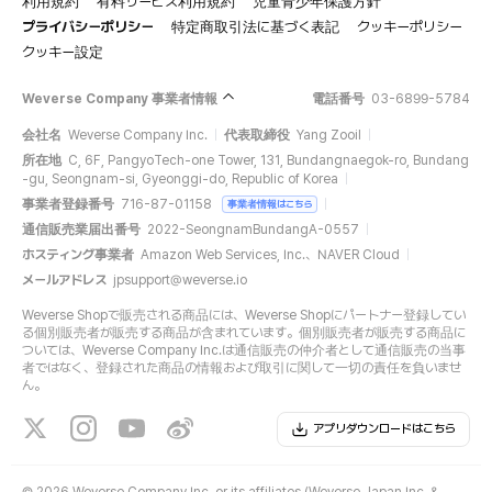
利用規約
有料サービス利用規約
児童青少年保護方針
プライバシーポリシー
特定商取引法に基づく表記
クッキーポリシー
クッキー設定
Weverse Company 事業者情報
電話番号
03-6899-5784
会社名
Weverse Company Inc.
代表取締役
Yang Zooil
所在地
C, 6F, PangyoTech-one Tower, 131, Bundangnaegok-ro, Bundang
-gu, Seongnam-si, Gyeonggi-do, Republic of Korea
事業者登録番号
716-87-01158
事業者情報はこちら
通信販売業届出番号
2022-SeongnamBundangA-0557
ホスティング事業者
Amazon Web Services, Inc.、NAVER Cloud
メールアドレス
jpsupport@weverse.io
Weverse Shopで販売される商品には、Weverse Shopにパートナー登録してい
る個別販売者が販売する商品が含まれています。個別販売者が販売する商品に
ついては、Weverse Company Inc.は通信販売の仲介者として通信販売の当事
者ではなく、登録された商品の情報および取引に関して一切の責任を負いませ
ん。
アプリダウンロードはこちら