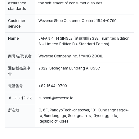
assurance
the settlement of consumer disputes
standards
Customer
Weverse Shop Customer Center : 1544-0790
service
Name
JAPAN 4TH SINGLE 「消費期限」 3SET (Limited Edition
A + Limited Edition B + Standard Edition)
商号名/代表者
Weverse Company Inc. / YANG ZOOIL
通信販売業申
2022-Seongnam Bundang A-0557
告
電話番号
+82 1544-0790
メールアドレス
support@weverse.io
所在地
C, 6F, PangyoTech-onetower, 131, Bundangnaegok-
ro, Bundang-gu, Seongnam-si, Gyeonggi-do,
Republic of Korea