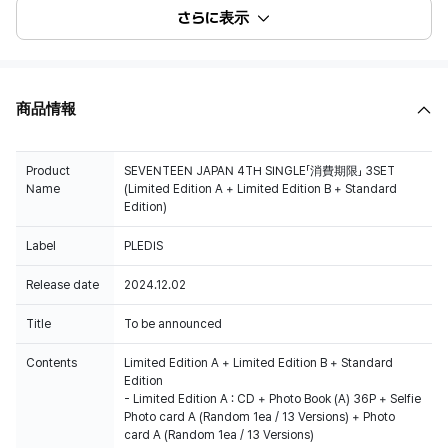
さらに表示
商品情報
Product
SEVENTEEN JAPAN 4TH SINGLE「消費期限」 3SET
Name
(Limited Edition A + Limited Edition B + Standard
Edition)
Label
PLEDIS
Release date
2024.12.02
Title
To be announced
Contents
Limited Edition A + Limited Edition B + Standard
Edition
- Limited Edition A : CD + Photo Book (A) 36P + Selfie
Photo card A (Random 1ea / 13 Versions) + Photo
card A (Random 1ea / 13 Versions)