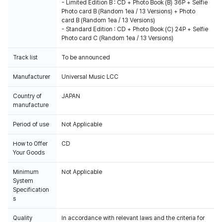
- Limited Edition B : CD + Photo Book (B) 36P + Selfie
Photo card B (Random 1ea / 13 Versions) + Photo
card B (Random 1ea / 13 Versions)
- Standard Edition : CD + Photo Book (C) 24P + Selfie
Photo card C (Random 1ea / 13 Versions)
Track list
To be announced
Manufacturer
Universal Music LCC
Country of
JAPAN
manufacture
Period of use
Not Applicable
How to Offer
CD
Your Goods
Minimum
Not Applicable
System
Specification
s
Quality
In accordance with relevant laws and the criteria for