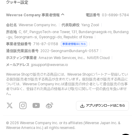
クッキー設定
Weverse Company 事業者情報
電話番号
03-6899-5784
会社名
Weverse Company Inc.
代表取締役
Yang Zooil
所在地
C, 6F, PangyoTech-one Tower, 131, Bundangnaegok-ro, Bundang
-gu, Seongnam-si, Gyeonggi-do, Republic of Korea
事業者登録番号
716-87-01158
事業者情報はこちら
通信販売業届出番号
2022-SeongnamBundangA-0557
ホスティング事業者
Amazon Web Services, Inc.、NAVER Cloud
メールアドレス
jpsupport@weverse.io
Weverse Shopで販売される商品には、Weverse Shopにパートナー登録してい
る個別販売者が販売する商品が含まれています。個別販売者が販売する商品に
ついては、Weverse Company Inc.は通信販売の仲介者として通信販売の当事
者ではなく、登録された商品の情報および取引に関して一切の責任を負いませ
ん。
アプリダウンロードはこちら
©
2026 Weverse Company Inc. or its affiliates (Weverse Japan Inc. &
Weverse America Inc.) all rights reserved.