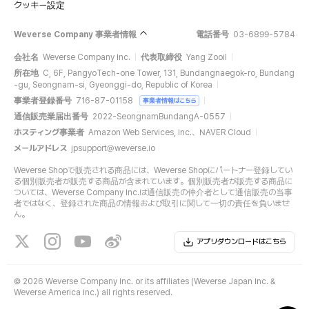
クッキー設定
Weverse Company 事業者情報
電話番号
03-6899-5784
会社名
Weverse Company Inc.
代表取締役
Yang Zooil
所在地
C, 6F, PangyoTech-one Tower, 131, Bundangnaegok-ro, Bundang
-gu, Seongnam-si, Gyeonggi-do, Republic of Korea
事業者登録番号
716-87-01158
事業者情報はこちら
通信販売業届出番号
2022-SeongnamBundangA-0557
ホスティング事業者
Amazon Web Services, Inc.、NAVER Cloud
メールアドレス
jpsupport@weverse.io
Weverse Shopで販売される商品には、Weverse Shopにパートナー登録してい
る個別販売者が販売する商品が含まれています。個別販売者が販売する商品に
ついては、Weverse Company Inc.は通信販売の仲介者として通信販売の当事
者ではなく、登録された商品の情報および取引に関して一切の責任を負いませ
ん。
アプリダウンロードはこちら
©
2026 Weverse Company Inc. or its affiliates (Weverse Japan Inc. &
Weverse America Inc.) all rights reserved.