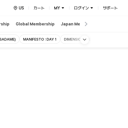
US
カート
MY
ログイン
サポート
ship
Global Membership
Japan Membership
Weverse
More
SADAME)
MANIFESTO : DAY 1
DIMENSION : SENKOU
DIMENSION