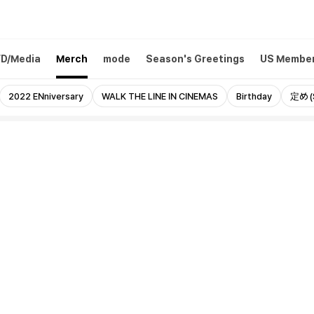
D/Media
Merch
mode
Season's Greetings
US Member
2022 ENniversary
WALK THE LINE IN CINEMAS
Birthday
定め (