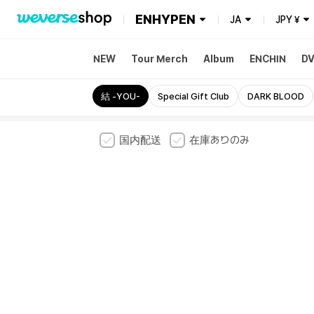
ENHYPEN
JA
JPY
¥
NEW
Tour Merch
Album
ENCHIN
DV
ORANGE BLOOD
結 -YOU-
Special Gift Club
DARK BLOOD
国内配送
在庫ありのみ