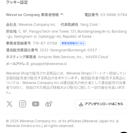
クッキー設定
Weverse Company 事業者情報
電話番号
03-6899-5784
会社名
Weverse Company Inc.
代表取締役
Yang Zooil
所在地
C, 6F, PangyoTech-one Tower, 131, Bundangnaegok-ro, Bundang
-gu, Seongnam-si, Gyeonggi-do, Republic of Korea
事業者登録番号
716-87-01158
事業者情報はこちら
通信販売業届出番号
2022-SeongnamBundangA-0557
ホスティング事業者
Amazon Web Services, Inc.、NAVER Cloud
メールアドレス
jpsupport@weverse.io
Weverse Shopで販売される商品には、Weverse Shopにパートナー登録してい
る個別販売者が販売する商品が含まれています。個別販売者が販売する商品に
ついては、Weverse Company Inc.は通信販売の仲介者として通信販売の当事
者ではなく、登録された商品の情報および取引に関して一切の責任を負いませ
ん。
アプリダウンロードはこちら
©
2026 Weverse Company Inc. or its affiliates (Weverse Japan Inc. &
Weverse America Inc.) all rights reserved.