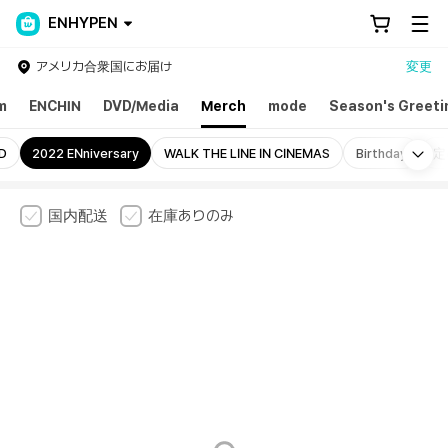
ENHYPEN
アメリカ合衆国にお届け
変更
m
ENCHIN
DVD/Media
Merch
mode
Season's Greeti
Mo
D
2022 ENniversary
WALK THE LINE IN CINEMAS
Birthday
定
国内配送
在庫ありのみ