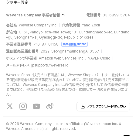
クッキー設定
Weverse Company 事業者情報
電話番号
03-6899-5784
会社名
Weverse Company Inc.
代表取締役
Yang Zooil
所在地
C, 6F, PangyoTech-one Tower, 131, Bundangnaegok-ro, Bundang
-gu, Seongnam-si, Gyeonggi-do, Republic of Korea
事業者登録番号
716-87-01158
事業者情報はこちら
通信販売業届出番号
2022-SeongnamBundangA-0557
ホスティング事業者
Amazon Web Services, Inc.、NAVER Cloud
メールアドレス
jpsupport@weverse.io
Weverse Shopで販売される商品には、Weverse Shopにパートナー登録してい
る個別販売者が販売する商品が含まれています。個別販売者が販売する商品に
ついては、Weverse Company Inc.は通信販売の仲介者として通信販売の当事
者ではなく、登録された商品の情報および取引に関して一切の責任を負いませ
ん。
アプリダウンロードはこちら
©
2026 Weverse Company Inc. or its affiliates (Weverse Japan Inc. &
Weverse America Inc.) all rights reserved.