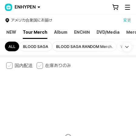
ENHYPEN
アメリカ合衆国にお届け
変更
NEW
Tour Merch
Album
ENCHIN
DVD/Media
Mer
Mo
ALL
BLOOD SAGA
BLOOD SAGA RANDOM Merch.
WALK TH
国内配送
在庫ありのみ