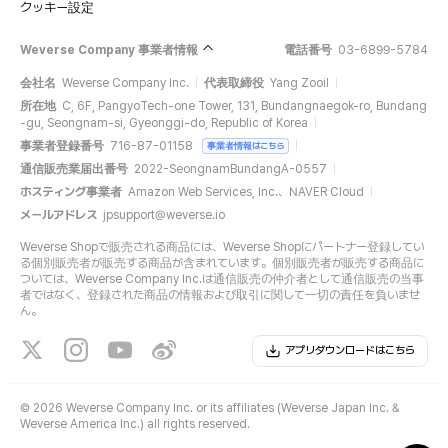
クッキー設定
Weverse Company 事業者情報
電話番号
03-6899-5784
会社名
Weverse Company Inc.
代表取締役
Yang Zooil
所在地
C, 6F, PangyoTech-one Tower, 131, Bundangnaegok-ro, Bundang
-gu, Seongnam-si, Gyeonggi-do, Republic of Korea
事業者登録番号
716-87-01158
事業者情報はこちら
通信販売業届出番号
2022-SeongnamBundangA-0557
ホスティング事業者
Amazon Web Services, Inc.、NAVER Cloud
メールアドレス
jpsupport@weverse.io
Weverse Shopで販売される商品には、Weverse Shopにパートナー登録してい
る個別販売者が販売する商品が含まれています。個別販売者が販売する商品に
ついては、Weverse Company Inc.は通信販売の仲介者として通信販売の当事
者ではなく、登録された商品の情報および取引に関して一切の責任を負いませ
ん。
アプリダウンロードはこちら
©
2026 Weverse Company Inc. or its affiliates (Weverse Japan Inc. &
Weverse America Inc.) all rights reserved.