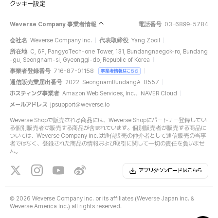
クッキー設定
Weverse Company 事業者情報
電話番号
03-6899-5784
会社名
Weverse Company Inc.
代表取締役
Yang Zooil
所在地
C, 6F, PangyoTech-one Tower, 131, Bundangnaegok-ro, Bundang
-gu, Seongnam-si, Gyeonggi-do, Republic of Korea
事業者登録番号
716-87-01158
事業者情報はこちら
通信販売業届出番号
2022-SeongnamBundangA-0557
ホスティング事業者
Amazon Web Services, Inc.、NAVER Cloud
メールアドレス
jpsupport@weverse.io
Weverse Shopで販売される商品には、Weverse Shopにパートナー登録してい
る個別販売者が販売する商品が含まれています。個別販売者が販売する商品に
ついては、Weverse Company Inc.は通信販売の仲介者として通信販売の当事
者ではなく、登録された商品の情報および取引に関して一切の責任を負いませ
ん。
アプリダウンロードはこちら
©
2026 Weverse Company Inc. or its affiliates (Weverse Japan Inc. &
Weverse America Inc.) all rights reserved.