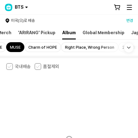
BTS
미국(으)로 배송
변경
Merch
'ARIRANG' Pickup
Album
Global Membership
Ja
Mo
E
MUSE
Charm of HOPE
Right Place, Wrong Person
2025 BT
국내배송
품절제외