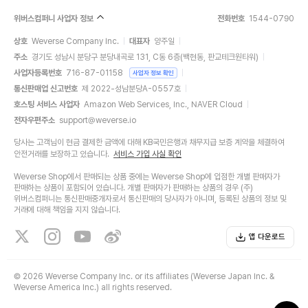
위버스컴퍼니 사업자 정보
전화번호
1544-0790
상호
Weverse Company Inc.
대표자
양주일
주소
경기도 성남시 분당구 분당내곡로 131, C동 6층(백현동, 판교테크원타워)
사업자등록번호
716-87-01158
사업자 정보 확인
통신판매업 신고번호
제 2022-성남분당A-0557호
호스팅 서비스 사업자
Amazon Web Services, Inc., NAVER Cloud
전자우편주소
support@weverse.io
당사는 고객님이 현금 결제한 금액에 대해 KB국민은행과 채무지급 보증 계약을 체결하여
안전거래를 보장하고 있습니다.
서비스 가입 사실 확인
Weverse Shop에서 판매되는 상품 중에는 Weverse Shop에 입점한 개별 판매자가
판매하는 상품이 포함되어 있습니다. 개별 판매자가 판매하는 상품의 경우 (주)
위버스컴퍼니는 통신판매중개자로서 통신판매의 당사자가 아니며, 등록된 상품의 정보 및
거래에 대해 책임을 지지 않습니다.
앱 다운로드
©
2026 Weverse Company Inc. or its affiliates (Weverse Japan Inc. &
Weverse America Inc.) all rights reserved.