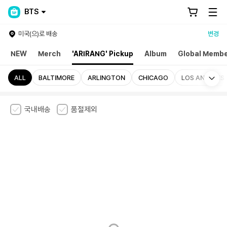
BTS
미국(으)로 배송
변경
NEW
Merch
'ARIRANG' Pickup
Album
Global Membe
Mo
ALL
BALTIMORE
ARLINGTON
CHICAGO
LOS ANGELES
국내배송
품절제외