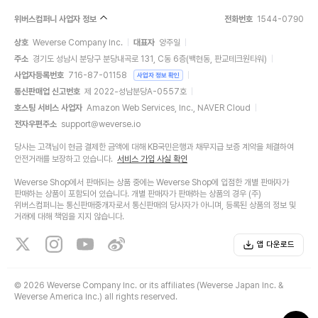
위버스컴퍼니 사업자 정보
전화번호
1544-0790
상호
Weverse Company Inc.
대표자
양주일
주소
경기도 성남시 분당구 분당내곡로 131, C동 6층(백현동, 판교테크원타워)
사업자등록번호
716-87-01158
사업자 정보 확인
통신판매업 신고번호
제 2022-성남분당A-0557호
호스팅 서비스 사업자
Amazon Web Services, Inc., NAVER Cloud
전자우편주소
support@weverse.io
당사는 고객님이 현금 결제한 금액에 대해 KB국민은행과 채무지급 보증 계약을 체결하여
안전거래를 보장하고 있습니다.
서비스 가입 사실 확인
Weverse Shop에서 판매되는 상품 중에는 Weverse Shop에 입점한 개별 판매자가
판매하는 상품이 포함되어 있습니다. 개별 판매자가 판매하는 상품의 경우 (주)
위버스컴퍼니는 통신판매중개자로서 통신판매의 당사자가 아니며, 등록된 상품의 정보 및
거래에 대해 책임을 지지 않습니다.
앱 다운로드
©
2026 Weverse Company Inc. or its affiliates (Weverse Japan Inc. &
Weverse America Inc.) all rights reserved.