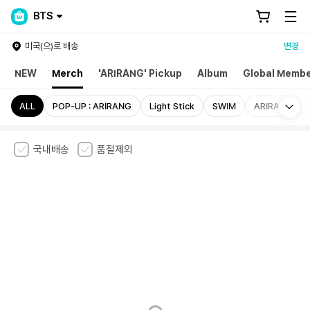
BTS
미국(으)로 배송
변경
NEW
Merch
'ARIRANG' Pickup
Album
Global Membe
Mo
ALL
POP-UP : ARIRANG
Light Stick
SWIM
ARIRANG
국내배송
품절제외