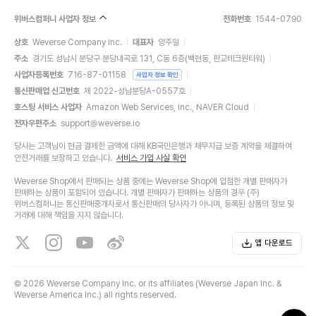
위버스컴퍼니 사업자 정보
전화번호
1544-0790
상호
Weverse Company Inc.
대표자
양주일
주소
경기도 성남시 분당구 분당내곡로 131, C동 6층(백현동, 판교테크원타워)
사업자등록번호
716-87-01158
사업자 정보 확인
통신판매업 신고번호
제 2022-성남분당A-0557호
호스팅 서비스 사업자
Amazon Web Services, Inc., NAVER Cloud
전자우편주소
support@weverse.io
당사는 고객님이 현금 결제한 금액에 대해 KB국민은행과 채무지급 보증 계약을 체결하여
안전거래를 보장하고 있습니다.
서비스 가입 사실 확인
Weverse Shop에서 판매되는 상품 중에는 Weverse Shop에 입점한 개별 판매자가
판매하는 상품이 포함되어 있습니다. 개별 판매자가 판매하는 상품의 경우 (주)
위버스컴퍼니는 통신판매중개자로서 통신판매의 당사자가 아니며, 등록된 상품의 정보 및
거래에 대해 책임을 지지 않습니다.
앱 다운로드
©
2026 Weverse Company Inc. or its affiliates (Weverse Japan Inc. &
Weverse America Inc.) all rights reserved.