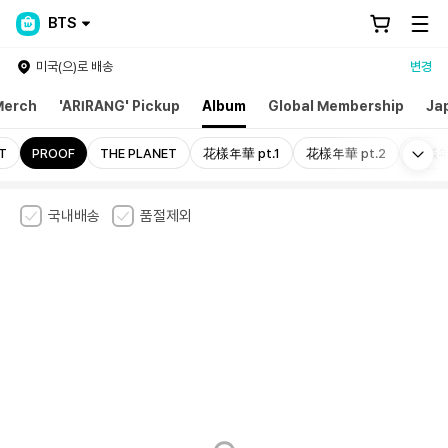
BTS
미국(으)로 배송
변경
Merch
'ARIRANG' Pickup
Album
Global Membership
Ja
Mo
T
PROOF
THE PLANET
花樣年華 pt.1
花樣年華 pt.2
花樣年華
국내배송
품절제외