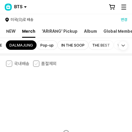
BTS
미국(으)로 배송
변경
NEW
Merch
'ARIRANG' Pickup
Album
Global Membe
Mo
E
DALMAJUNG
Pop-up
IN THE SOOP
THE BEST
Water
국내배송
품절제외