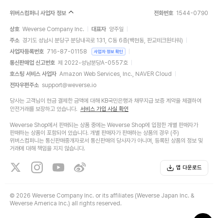
위버스컴퍼니 사업자 정보
전화번호
1544-0790
상호
Weverse Company Inc.
대표자
양주일
주소
경기도 성남시 분당구 분당내곡로 131, C동 6층(백현동, 판교테크원타워)
사업자등록번호
716-87-01158
사업자 정보 확인
통신판매업 신고번호
제 2022-성남분당A-0557호
호스팅 서비스 사업자
Amazon Web Services, Inc., NAVER Cloud
전자우편주소
support@weverse.io
당사는 고객님이 현금 결제한 금액에 대해 KB국민은행과 채무지급 보증 계약을 체결하여
안전거래를 보장하고 있습니다.
서비스 가입 사실 확인
Weverse Shop에서 판매되는 상품 중에는 Weverse Shop에 입점한 개별 판매자가
판매하는 상품이 포함되어 있습니다. 개별 판매자가 판매하는 상품의 경우 (주)
위버스컴퍼니는 통신판매중개자로서 통신판매의 당사자가 아니며, 등록된 상품의 정보 및
거래에 대해 책임을 지지 않습니다.
앱 다운로드
©
2026 Weverse Company Inc. or its affiliates (Weverse Japan Inc. &
Weverse America Inc.) all rights reserved.