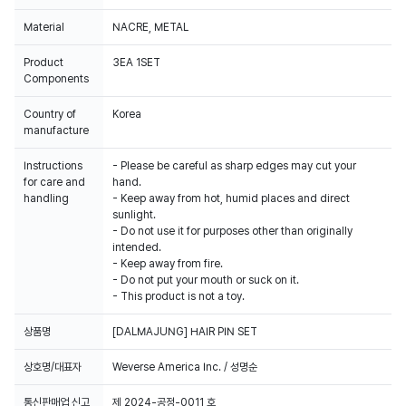
Material
NACRE, METAL
Product
3EA 1SET
Components
Country of
Korea
manufacture
Instructions
- Please be careful as sharp edges may cut your
for care and
hand.
handling
- Keep away from hot, humid places and direct
sunlight.
- Do not use it for purposes other than originally
intended.
- Keep away from fire.
- Do not put your mouth or suck on it.
- This product is not a toy.
상품명
[DALMAJUNG] HAIR PIN SET
상호명/대표자
Weverse America Inc. / 성명순
통신판매업 신고
제 2024-공정-0011 호