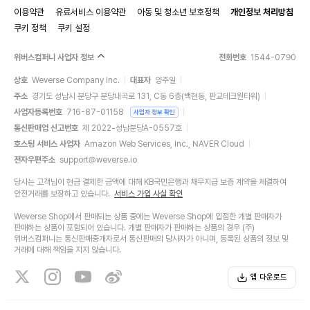
이용약관
유료서비스 이용약관
아동 및 청소년 보호정책
개인정보 처리방침
쿠키 정책
쿠키 설정
위버스컴퍼니 사업자 정보
전화번호
1544-0790
상호
Weverse Company Inc.
대표자
양주일
주소
경기도 성남시 분당구 분당내곡로 131, C동 6층(백현동, 판교테크원타워)
사업자등록번호
716-87-01158
사업자 정보 확인
통신판매업 신고번호
제 2022-성남분당A-0557호
호스팅 서비스 사업자
Amazon Web Services, Inc., NAVER Cloud
전자우편주소
support@weverse.io
당사는 고객님이 현금 결제한 금액에 대해 KB국민은행과 채무지급 보증 계약을 체결하여
안전거래를 보장하고 있습니다.
서비스 가입 사실 확인
Weverse Shop에서 판매되는 상품 중에는 Weverse Shop에 입점한 개별 판매자가
판매하는 상품이 포함되어 있습니다. 개별 판매자가 판매하는 상품의 경우 (주)
위버스컴퍼니는 통신판매중개자로서 통신판매의 당사자가 아니며, 등록된 상품의 정보 및
거래에 대해 책임을 지지 않습니다.
앱 다운로드