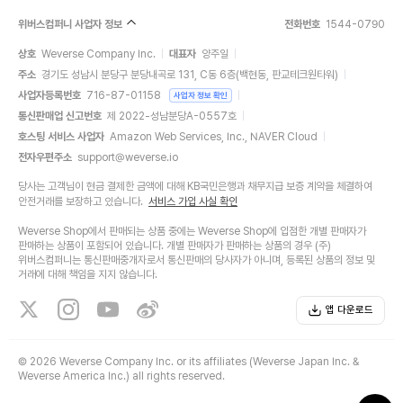
위버스컴퍼니 사업자 정보
전화번호
1544-0790
상호
Weverse Company Inc.
대표자
양주일
주소
경기도 성남시 분당구 분당내곡로 131, C동 6층(백현동, 판교테크원타워)
사업자등록번호
716-87-01158
사업자 정보 확인
통신판매업 신고번호
제 2022-성남분당A-0557호
호스팅 서비스 사업자
Amazon Web Services, Inc., NAVER Cloud
전자우편주소
support@weverse.io
당사는 고객님이 현금 결제한 금액에 대해 KB국민은행과 채무지급 보증 계약을 체결하여
안전거래를 보장하고 있습니다.
서비스 가입 사실 확인
Weverse Shop에서 판매되는 상품 중에는 Weverse Shop에 입점한 개별 판매자가
판매하는 상품이 포함되어 있습니다. 개별 판매자가 판매하는 상품의 경우 (주)
위버스컴퍼니는 통신판매중개자로서 통신판매의 당사자가 아니며, 등록된 상품의 정보 및
거래에 대해 책임을 지지 않습니다.
앱 다운로드
©
2026 Weverse Company Inc. or its affiliates (Weverse Japan Inc. &
Weverse America Inc.) all rights reserved.