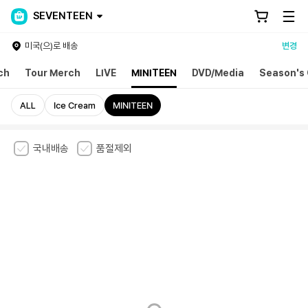
SEVENTEEN
미국(으)로 배송
변경
ch
Tour Merch
LIVE
MINITEEN
DVD/Media
Season's 
ALL
Ice Cream
MINITEEN
국내배송
품절제외