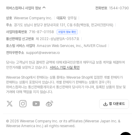
위버스컴퍼니 사업자 정보
전화번호
1544-0790
상호
Weverse Company Inc.
대표자
양주일
주소
경기도 성남시 분당구 분당내곡로 131, C동 6층(백현동, 판교테크원타워)
사업자등록번호
716-87-01158
사업자 정보 확인
통신판매업 신고번호
제 2022-성남분당A-0557호
호스팅 서비스 사업자
Amazon Web Services, Inc., NAVER Cloud
전자우편주소
support@weverse.io
당사는 고객님이 현금 결제한 금액에 대해 KB국민은행과 채무지급 보증 계약을 체결하여
안전거래를 보장하고 있습니다.
서비스 가입 사실 확인
Weverse Shop에서 판매되는 상품 중에는 Weverse Shop에 입점한 개별 판매자가
판매하는 상품이 포함되어 있습니다. 개별 판매자가 판매하는 상품의 경우 (주)
위버스컴퍼니는 통신판매중개자로서 통신판매의 당사자가 아니며, 등록된 상품의 정보 및
거래에 대해 책임을 지지 않습니다.
앱 다운로드
©
2026 Weverse Company Inc. or its affiliates (Weverse Japan Inc. &
Weverse America Inc.) all rights reserved.