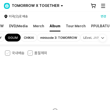
TOMORROW X TOGETHER
미국(으)로 배송
변경
EW
DVD/Media
Merch
Album
Tour Merch
PPULBATU
Mo
Y
GGUM
CHIKAI
minisode 3: TOMORROW
LEveL JAPAN
국내배송
품절제외