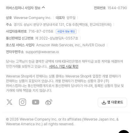
위버스컴퍼니 사업자 정보
전화번호
1544-0790
상호
Weverse Company Inc.
대표자
양주일
주소
경기도 성남시 분당구 분당내곡로 131, C동 6층(백현동, 판교테크원타워)
사업자등록번호
716-87-01158
사업자 정보 확인
통신판매업 신고번호
제 2022-성남분당A-0557호
호스팅 서비스 사업자
Amazon Web Services, Inc., NAVER Cloud
전자우편주소
support@weverse.io
당사는 고객님이 현금 결제한 금액에 대해 KB국민은행과 채무지급 보증 계약을 체결하여
안전거래를 보장하고 있습니다.
서비스 가입 사실 확인
Weverse Shop에서 판매되는 상품 중에는 Weverse Shop에 입점한 개별 판매자가
판매하는 상품이 포함되어 있습니다. 개별 판매자가 판매하는 상품의 경우 (주)
위버스컴퍼니는 통신판매중개자로서 통신판매의 당사자가 아니며, 등록된 상품의 정보 및
거래에 대해 책임을 지지 않습니다.
앱 다운로드
©
2026 Weverse Company Inc. or its affiliates (Weverse Japan Inc. &
Weverse America Inc.) all rights reserved.