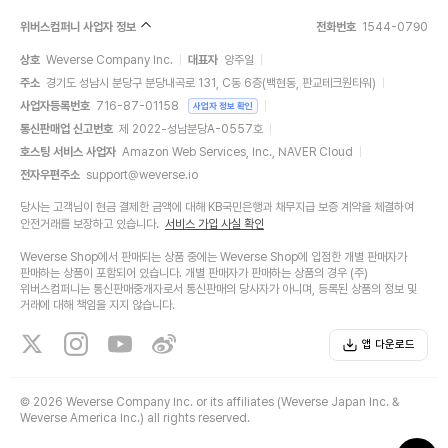
위버스컴퍼니 사업자 정보
전화번호
1544-0790
상호
Weverse Company Inc.
대표자
양주일
주소
경기도 성남시 분당구 분당내곡로 131, C동 6층(백현동, 판교테크원타워)
사업자등록번호
716-87-01158
사업자 정보 확인
통신판매업 신고번호
제 2022-성남분당A-0557호
호스팅 서비스 사업자
Amazon Web Services, Inc., NAVER Cloud
전자우편주소
support@weverse.io
당사는 고객님이 현금 결제한 금액에 대해 KB국민은행과 채무지급 보증 계약을 체결하여
안전거래를 보장하고 있습니다.
서비스 가입 사실 확인
Weverse Shop에서 판매되는 상품 중에는 Weverse Shop에 입점한 개별 판매자가
판매하는 상품이 포함되어 있습니다. 개별 판매자가 판매하는 상품의 경우 (주)
위버스컴퍼니는 통신판매중개자로서 통신판매의 당사자가 아니며, 등록된 상품의 정보 및
거래에 대해 책임을 지지 않습니다.
앱 다운로드
©
2026 Weverse Company Inc. or its affiliates (Weverse Japan Inc. &
Weverse America Inc.) all rights reserved.