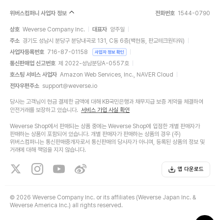
위버스컴퍼니 사업자 정보
전화번호
1544-0790
상호
Weverse Company Inc.
대표자
양주일
주소
경기도 성남시 분당구 분당내곡로 131, C동 6층(백현동, 판교테크원타워)
사업자등록번호
716-87-01158
사업자 정보 확인
통신판매업 신고번호
제 2022-성남분당A-0557호
호스팅 서비스 사업자
Amazon Web Services, Inc., NAVER Cloud
전자우편주소
support@weverse.io
당사는 고객님이 현금 결제한 금액에 대해 KB국민은행과 채무지급 보증 계약을 체결하여
안전거래를 보장하고 있습니다.
서비스 가입 사실 확인
Weverse Shop에서 판매되는 상품 중에는 Weverse Shop에 입점한 개별 판매자가
판매하는 상품이 포함되어 있습니다. 개별 판매자가 판매하는 상품의 경우 (주)
위버스컴퍼니는 통신판매중개자로서 통신판매의 당사자가 아니며, 등록된 상품의 정보 및
거래에 대해 책임을 지지 않습니다.
앱 다운로드
©
2026 Weverse Company Inc. or its affiliates (Weverse Japan Inc. &
Weverse America Inc.) all rights reserved.