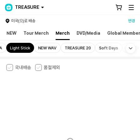
TREASURE
미국(으)로 배송
변경
NEW
Tour Merch
Merch
DVD/Media
Global Member
Mo
A
Light Stick
NEW WAV
TREASURE 20
Soft Days
LOVE 
국내배송
품절제외