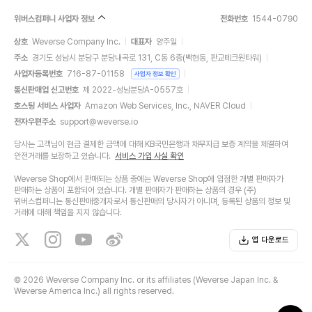
위버스컴퍼니 사업자 정보
전화번호
1544-0790
상호
Weverse Company Inc.
대표자
양주일
주소
경기도 성남시 분당구 분당내곡로 131, C동 6층(백현동, 판교테크원타워)
사업자등록번호
716-87-01158
사업자 정보 확인
통신판매업 신고번호
제 2022-성남분당A-0557호
호스팅 서비스 사업자
Amazon Web Services, Inc., NAVER Cloud
전자우편주소
support@weverse.io
당사는 고객님이 현금 결제한 금액에 대해 KB국민은행과 채무지급 보증 계약을 체결하여
안전거래를 보장하고 있습니다.
서비스 가입 사실 확인
Weverse Shop에서 판매되는 상품 중에는 Weverse Shop에 입점한 개별 판매자가
판매하는 상품이 포함되어 있습니다. 개별 판매자가 판매하는 상품의 경우 (주)
위버스컴퍼니는 통신판매중개자로서 통신판매의 당사자가 아니며, 등록된 상품의 정보 및
거래에 대해 책임을 지지 않습니다.
앱 다운로드
©
2026 Weverse Company Inc. or its affiliates (Weverse Japan Inc. &
Weverse America Inc.) all rights reserved.