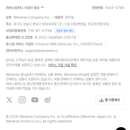
위버스컴퍼니 사업자 정보
전화번호
1544-0790
상호
Weverse Company Inc.
대표자
양주일
주소
경기도 성남시 분당구 분당내곡로 131, C동 6층(백현동, 판교테크원타워)
사업자등록번호
716-87-01158
사업자 정보 확인
통신판매업 신고번호
제 2022-성남분당A-0557호
호스팅 서비스 사업자
Amazon Web Services, Inc., NAVER Cloud
전자우편주소
support@weverse.io
당사는 고객님이 현금 결제한 금액에 대해 KB국민은행과 채무지급 보증 계약을 체결하여
안전거래를 보장하고 있습니다.
서비스 가입 사실 확인
Weverse Shop에서 판매되는 상품 중에는 Weverse Shop에 입점한 개별 판매자가
판매하는 상품이 포함되어 있습니다. 개별 판매자가 판매하는 상품의 경우 (주)
위버스컴퍼니는 통신판매중개자로서 통신판매의 당사자가 아니며, 등록된 상품의 정보 및
거래에 대해 책임을 지지 않습니다.
앱 다운로드
©
2026 Weverse Company Inc. or its affiliates (Weverse Japan Inc. &
Weverse America Inc.) all rights reserved.