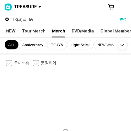
TREASURE
미국(으)로 배송
변경
NEW
Tour Merch
Merch
DVD/Media
Global Member
Mo
ALL
Anniversary
TEUYA
Light Stick
NEW WAV
TRE
국내배송
품절제외