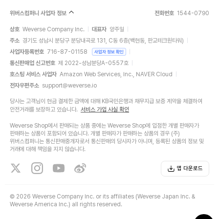
위버스컴퍼니 사업자 정보
전화번호
1544-0790
상호
Weverse Company Inc.
대표자
양주일
주소
경기도 성남시 분당구 분당내곡로 131, C동 6층(백현동, 판교테크원타워)
사업자등록번호
716-87-01158
사업자 정보 확인
통신판매업 신고번호
제 2022-성남분당A-0557호
호스팅 서비스 사업자
Amazon Web Services, Inc., NAVER Cloud
전자우편주소
support@weverse.io
당사는 고객님이 현금 결제한 금액에 대해 KB국민은행과 채무지급 보증 계약을 체결하여
안전거래를 보장하고 있습니다.
서비스 가입 사실 확인
Weverse Shop에서 판매되는 상품 중에는 Weverse Shop에 입점한 개별 판매자가
판매하는 상품이 포함되어 있습니다. 개별 판매자가 판매하는 상품의 경우 (주)
위버스컴퍼니는 통신판매중개자로서 통신판매의 당사자가 아니며, 등록된 상품의 정보 및
거래에 대해 책임을 지지 않습니다.
앱 다운로드
©
2026 Weverse Company Inc. or its affiliates (Weverse Japan Inc. &
Weverse America Inc.) all rights reserved.