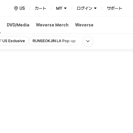
US
カート
MY
ログイン
サポート
h
DVD/Media
Weverse Merch
Weverse
More
' US Exclusive
RUNSEOKJIN LA Pop-up