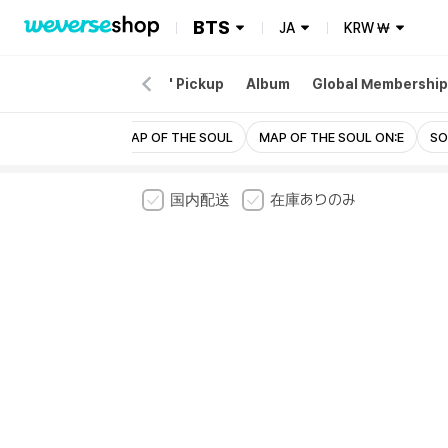
BTS
JA
KRW
₩
EW
Merch
'ARIRANG' Pickup
Album
Global Membership
PTD ON STAGE
MAP OF THE SOUL
MAP OF THE SOUL ON:E
S
国内配送
在庫ありのみ