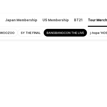
Japan Membership
US Membership
BT21
Tour Merc
OWOOZOO
SY THE FINAL
BANGBANGCON THE LIVE
j-hope 'HOS