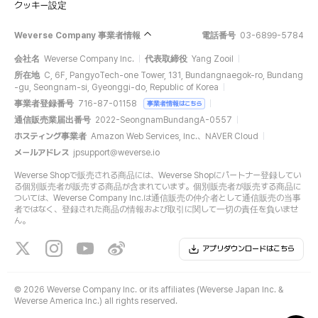
クッキー設定
Weverse Company 事業者情報
電話番号
03-6899-5784
会社名
Weverse Company Inc.
代表取締役
Yang Zooil
所在地
C, 6F, PangyoTech-one Tower, 131, Bundangnaegok-ro, Bundang
-gu, Seongnam-si, Gyeonggi-do, Republic of Korea
事業者登録番号
716-87-01158
事業者情報はこちら
通信販売業届出番号
2022-SeongnamBundangA-0557
ホスティング事業者
Amazon Web Services, Inc.、NAVER Cloud
メールアドレス
jpsupport@weverse.io
Weverse Shopで販売される商品には、Weverse Shopにパートナー登録してい
る個別販売者が販売する商品が含まれています。個別販売者が販売する商品に
ついては、Weverse Company Inc.は通信販売の仲介者として通信販売の当事
者ではなく、登録された商品の情報および取引に関して一切の責任を負いませ
ん。
アプリダウンロードはこちら
©
2026 Weverse Company Inc. or its affiliates (Weverse Japan Inc. &
Weverse America Inc.) all rights reserved.