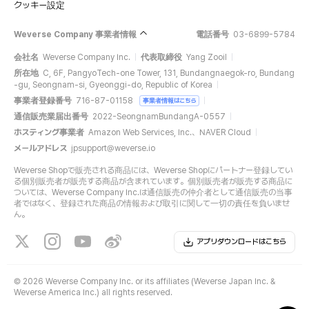
クッキー設定
Weverse Company 事業者情報
電話番号
03-6899-5784
会社名
Weverse Company Inc.
代表取締役
Yang Zooil
所在地
C, 6F, PangyoTech-one Tower, 131, Bundangnaegok-ro, Bundang
-gu, Seongnam-si, Gyeonggi-do, Republic of Korea
事業者登録番号
716-87-01158
事業者情報はこちら
通信販売業届出番号
2022-SeongnamBundangA-0557
ホスティング事業者
Amazon Web Services, Inc.、NAVER Cloud
メールアドレス
jpsupport@weverse.io
Weverse Shopで販売される商品には、Weverse Shopにパートナー登録してい
る個別販売者が販売する商品が含まれています。個別販売者が販売する商品に
ついては、Weverse Company Inc.は通信販売の仲介者として通信販売の当事
者ではなく、登録された商品の情報および取引に関して一切の責任を負いませ
ん。
アプリダウンロードはこちら
©
2026 Weverse Company Inc. or its affiliates (Weverse Japan Inc. &
Weverse America Inc.) all rights reserved.