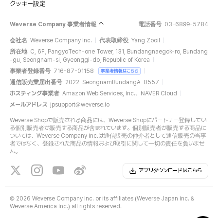
クッキー設定
Weverse Company 事業者情報
電話番号
03-6899-5784
会社名
Weverse Company Inc.
代表取締役
Yang Zooil
所在地
C, 6F, PangyoTech-one Tower, 131, Bundangnaegok-ro, Bundang
-gu, Seongnam-si, Gyeonggi-do, Republic of Korea
事業者登録番号
716-87-01158
事業者情報はこちら
通信販売業届出番号
2022-SeongnamBundangA-0557
ホスティング事業者
Amazon Web Services, Inc.、NAVER Cloud
メールアドレス
jpsupport@weverse.io
Weverse Shopで販売される商品には、Weverse Shopにパートナー登録してい
る個別販売者が販売する商品が含まれています。個別販売者が販売する商品に
ついては、Weverse Company Inc.は通信販売の仲介者として通信販売の当事
者ではなく、登録された商品の情報および取引に関して一切の責任を負いませ
ん。
アプリダウンロードはこちら
©
2026 Weverse Company Inc. or its affiliates (Weverse Japan Inc. &
Weverse America Inc.) all rights reserved.