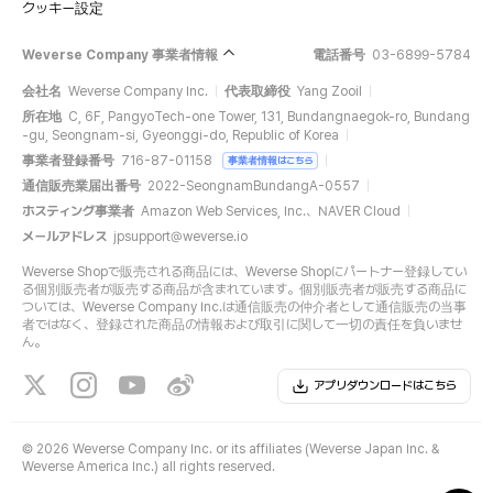
クッキー設定
Weverse Company 事業者情報
電話番号
03-6899-5784
会社名
Weverse Company Inc.
代表取締役
Yang Zooil
所在地
C, 6F, PangyoTech-one Tower, 131, Bundangnaegok-ro, Bundang
-gu, Seongnam-si, Gyeonggi-do, Republic of Korea
事業者登録番号
716-87-01158
事業者情報はこちら
通信販売業届出番号
2022-SeongnamBundangA-0557
ホスティング事業者
Amazon Web Services, Inc.、NAVER Cloud
メールアドレス
jpsupport@weverse.io
Weverse Shopで販売される商品には、Weverse Shopにパートナー登録してい
る個別販売者が販売する商品が含まれています。個別販売者が販売する商品に
ついては、Weverse Company Inc.は通信販売の仲介者として通信販売の当事
者ではなく、登録された商品の情報および取引に関して一切の責任を負いませ
ん。
アプリダウンロードはこちら
©
2026 Weverse Company Inc. or its affiliates (Weverse Japan Inc. &
Weverse America Inc.) all rights reserved.