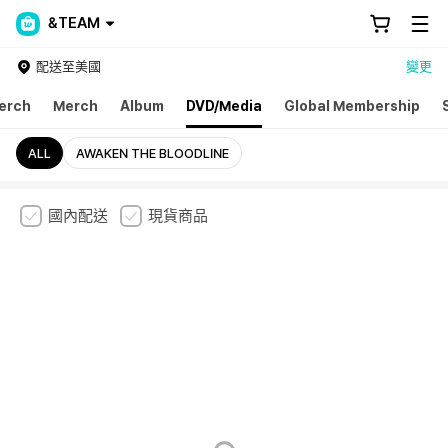
&TEAM
配送至美國
變更
erch
Merch
Album
DVD/Media
Global Membership
ALL
AWAKEN THE BLOODLINE
國內配送
現貨商品