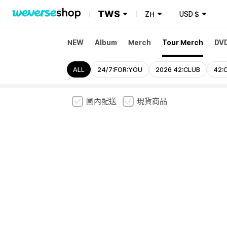
TWS
ZH
USD
$
NEW
Album
Merch
Tour Merch
DV
ALL
24/7:FOR:YOU
2026 42:CLUB
42:
國內配送
現貨商品