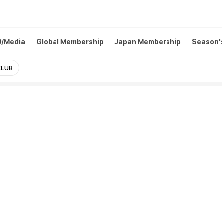
D/Media
Global Membership
Japan Membership
Season'
CLUB