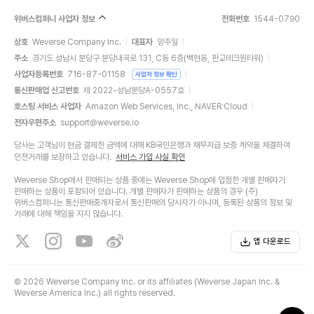
위버스컴퍼니 사업자 정보
전화번호
1544-0790
상호
Weverse Company Inc.
대표자
양주일
주소
경기도 성남시 분당구 분당내곡로 131, C동 6층(백현동, 판교테크원타워)
사업자등록번호
716-87-01158
사업자 정보 확인
통신판매업 신고번호
제 2022-성남분당A-0557호
호스팅 서비스 사업자
Amazon Web Services, Inc., NAVER Cloud
전자우편주소
support@weverse.io
당사는 고객님이 현금 결제한 금액에 대해 KB국민은행과 채무지급 보증 계약을 체결하여
안전거래를 보장하고 있습니다.
서비스 가입 사실 확인
Weverse Shop에서 판매되는 상품 중에는 Weverse Shop에 입점한 개별 판매자가
판매하는 상품이 포함되어 있습니다. 개별 판매자가 판매하는 상품의 경우 (주)
위버스컴퍼니는 통신판매중개자로서 통신판매의 당사자가 아니며, 등록된 상품의 정보 및
거래에 대해 책임을 지지 않습니다.
앱 다운로드
©
2026 Weverse Company Inc. or its affiliates (Weverse Japan Inc. &
Weverse America Inc.) all rights reserved.