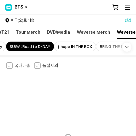
BTS
미국(으)로 배송
변경
BT21
Tour Merch
DVD/Media
Weverse Merch
Weverse
Mo
ry
SUGA: Road to D-DAY
j-hope IN THE BOX
BRING THE SOUL
국내배송
품절제외