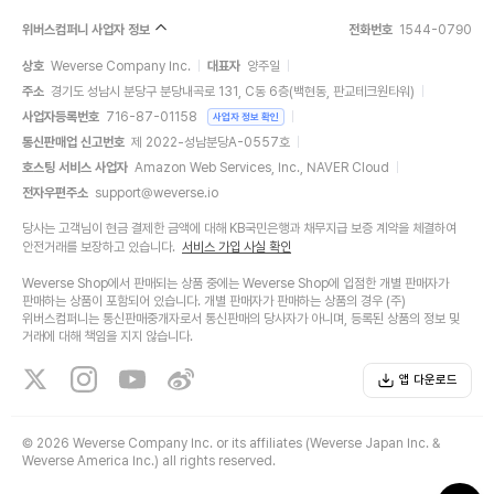
위버스컴퍼니 사업자 정보
전화번호
1544-0790
상호
Weverse Company Inc.
대표자
양주일
주소
경기도 성남시 분당구 분당내곡로 131, C동 6층(백현동, 판교테크원타워)
사업자등록번호
716-87-01158
사업자 정보 확인
통신판매업 신고번호
제 2022-성남분당A-0557호
호스팅 서비스 사업자
Amazon Web Services, Inc., NAVER Cloud
전자우편주소
support@weverse.io
당사는 고객님이 현금 결제한 금액에 대해 KB국민은행과 채무지급 보증 계약을 체결하여
안전거래를 보장하고 있습니다.
서비스 가입 사실 확인
Weverse Shop에서 판매되는 상품 중에는 Weverse Shop에 입점한 개별 판매자가
판매하는 상품이 포함되어 있습니다. 개별 판매자가 판매하는 상품의 경우 (주)
위버스컴퍼니는 통신판매중개자로서 통신판매의 당사자가 아니며, 등록된 상품의 정보 및
거래에 대해 책임을 지지 않습니다.
앱 다운로드
©
2026 Weverse Company Inc. or its affiliates (Weverse Japan Inc. &
Weverse America Inc.) all rights reserved.