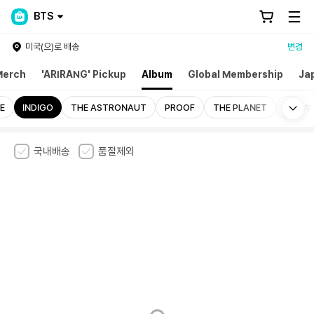
BTS
미국(으)로 배송
변경
Merch
'ARIRANG' Pickup
Album
Global Membership
Ja
Mo
E
INDIGO
THE ASTRONAUT
PROOF
THE PLANET
花樣年華
국내배송
품절제외