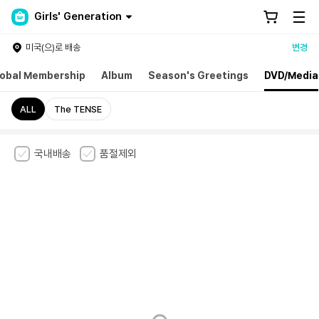
Girls' Generation
미국(으)로 배송
변경
obal Membership
Album
Season's Greetings
DVD/Media
ALL
The TENSE
국내배송
품절제외