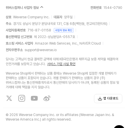
위버스컴퍼니 사업자 정보
전화번호
1544-0790
상호
Weverse Company Inc.
대표자
양주일
주소
경기도 성남시 분당구 분당내곡로 131, C동 6층(백현동, 판교테크원타워)
사업자등록번호
716-87-01158
사업자 정보 확인
통신판매업 신고번호
제 2022-성남분당A-0557호
호스팅 서비스 사업자
Amazon Web Services, Inc., NAVER Cloud
전자우편주소
support@weverse.io
당사는 고객님이 현금 결제한 금액에 대해 KB국민은행과 채무지급 보증 계약을 체결하여
안전거래를 보장하고 있습니다.
서비스 가입 사실 확인
Weverse Shop에서 판매되는 상품 중에는 Weverse Shop에 입점한 개별 판매자가
판매하는 상품이 포함되어 있습니다. 개별 판매자가 판매하는 상품의 경우 (주)
위버스컴퍼니는 통신판매중개자로서 통신판매의 당사자가 아니며, 등록된 상품의 정보 및
거래에 대해 책임을 지지 않습니다.
앱 다운로드
©
2026 Weverse Company Inc. or its affiliates (Weverse Japan Inc. &
Weverse America Inc.) all rights reserved.