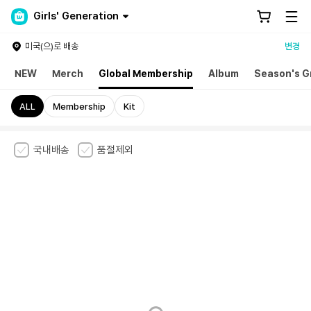
Girls' Generation
미국(으)로 배송
변경
NEW
Merch
Global Membership
Album
Season's G
ALL
Membership
Kit
국내배송
품절제외