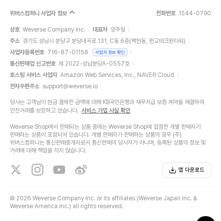
위버스컴퍼니 사업자 정보
전화번호
1544-0790
상호
Weverse Company Inc.
대표자
양주일
주소
경기도 성남시 분당구 분당내곡로 131, C동 6층(백현동, 판교테크원타워)
사업자등록번호
716-87-01158
사업자 정보 확인
통신판매업 신고번호
제 2022-성남분당A-0557호
호스팅 서비스 사업자
Amazon Web Services, Inc., NAVER Cloud
전자우편주소
support@weverse.io
당사는 고객님이 현금 결제한 금액에 대해 KB국민은행과 채무지급 보증 계약을 체결하여
안전거래를 보장하고 있습니다.
서비스 가입 사실 확인
Weverse Shop에서 판매되는 상품 중에는 Weverse Shop에 입점한 개별 판매자가
판매하는 상품이 포함되어 있습니다. 개별 판매자가 판매하는 상품의 경우 (주)
위버스컴퍼니는 통신판매중개자로서 통신판매의 당사자가 아니며, 등록된 상품의 정보 및
거래에 대해 책임을 지지 않습니다.
앱 다운로드
©
2026 Weverse Company Inc. or its affiliates (Weverse Japan Inc. &
Weverse America Inc.) all rights reserved.