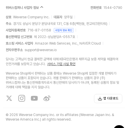
위버스컴퍼니 사업자 정보
전화번호
1544-0790
상호
Weverse Company Inc.
대표자
양주일
주소
경기도 성남시 분당구 분당내곡로 131, C동 6층(백현동, 판교테크원타워)
사업자등록번호
716-87-01158
사업자 정보 확인
통신판매업 신고번호
제 2022-성남분당A-0557호
호스팅 서비스 사업자
Amazon Web Services, Inc., NAVER Cloud
전자우편주소
support@weverse.io
당사는 고객님이 현금 결제한 금액에 대해 KB국민은행과 채무지급 보증 계약을 체결하여
안전거래를 보장하고 있습니다.
서비스 가입 사실 확인
Weverse Shop에서 판매되는 상품 중에는 Weverse Shop에 입점한 개별 판매자가
판매하는 상품이 포함되어 있습니다. 개별 판매자가 판매하는 상품의 경우 (주)
위버스컴퍼니는 통신판매중개자로서 통신판매의 당사자가 아니며, 등록된 상품의 정보 및
거래에 대해 책임을 지지 않습니다.
앱 다운로드
©
2026 Weverse Company Inc. or its affiliates (Weverse Japan Inc. &
Weverse America Inc.) all rights reserved.