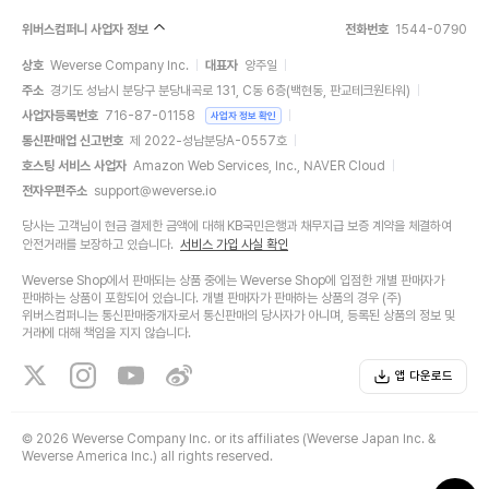
위버스컴퍼니 사업자 정보
전화번호
1544-0790
상호
Weverse Company Inc.
대표자
양주일
주소
경기도 성남시 분당구 분당내곡로 131, C동 6층(백현동, 판교테크원타워)
사업자등록번호
716-87-01158
사업자 정보 확인
통신판매업 신고번호
제 2022-성남분당A-0557호
호스팅 서비스 사업자
Amazon Web Services, Inc., NAVER Cloud
전자우편주소
support@weverse.io
당사는 고객님이 현금 결제한 금액에 대해 KB국민은행과 채무지급 보증 계약을 체결하여
안전거래를 보장하고 있습니다.
서비스 가입 사실 확인
Weverse Shop에서 판매되는 상품 중에는 Weverse Shop에 입점한 개별 판매자가
판매하는 상품이 포함되어 있습니다. 개별 판매자가 판매하는 상품의 경우 (주)
위버스컴퍼니는 통신판매중개자로서 통신판매의 당사자가 아니며, 등록된 상품의 정보 및
거래에 대해 책임을 지지 않습니다.
앱 다운로드
©
2026 Weverse Company Inc. or its affiliates (Weverse Japan Inc. &
Weverse America Inc.) all rights reserved.