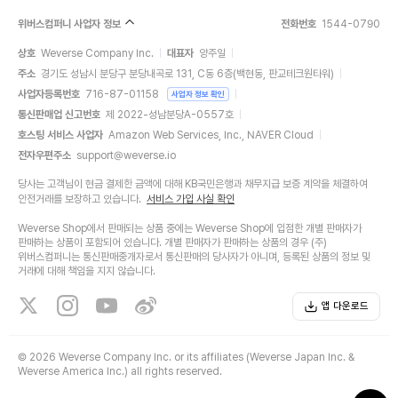
위버스컴퍼니 사업자 정보
전화번호
1544-0790
상호
Weverse Company Inc.
대표자
양주일
주소
경기도 성남시 분당구 분당내곡로 131, C동 6층(백현동, 판교테크원타워)
사업자등록번호
716-87-01158
사업자 정보 확인
통신판매업 신고번호
제 2022-성남분당A-0557호
호스팅 서비스 사업자
Amazon Web Services, Inc., NAVER Cloud
전자우편주소
support@weverse.io
당사는 고객님이 현금 결제한 금액에 대해 KB국민은행과 채무지급 보증 계약을 체결하여
안전거래를 보장하고 있습니다.
서비스 가입 사실 확인
Weverse Shop에서 판매되는 상품 중에는 Weverse Shop에 입점한 개별 판매자가
판매하는 상품이 포함되어 있습니다. 개별 판매자가 판매하는 상품의 경우 (주)
위버스컴퍼니는 통신판매중개자로서 통신판매의 당사자가 아니며, 등록된 상품의 정보 및
거래에 대해 책임을 지지 않습니다.
앱 다운로드
©
2026 Weverse Company Inc. or its affiliates (Weverse Japan Inc. &
Weverse America Inc.) all rights reserved.