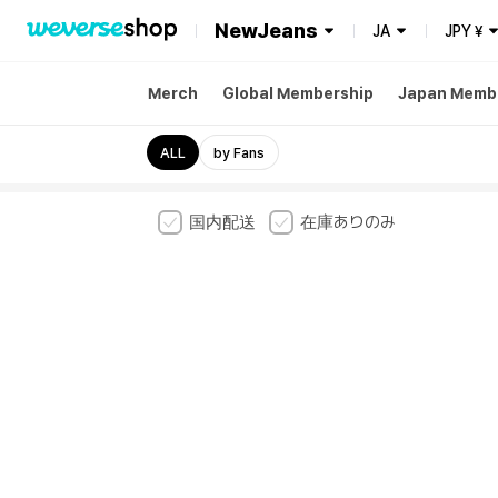
NewJeans
JA
JPY
¥
Merch
Global Membership
Japan Memb
ALL
by Fans
国内配送
在庫ありのみ