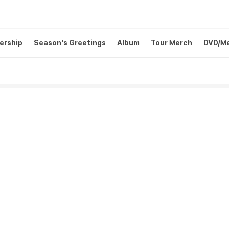
ership
Season's Greetings
Album
Tour Merch
DVD/M