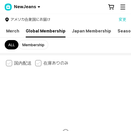
NewJeans
アメリカ合衆国にお届け
変更
Merch
Global Membership
Japan Membership
Seaso
ALL
Membership
国内配送
在庫ありのみ