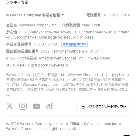
クッキー設定
Weverse Company 事業者情報
電話番号
03-6899-5784
会社名
Weverse Company Inc.
代表取締役
Yang Zooil
所在地
C, 6F, PangyoTech-one Tower, 131, Bundangnaegok-ro, Bundang
-gu, Seongnam-si, Gyeonggi-do, Republic of Korea
事業者登録番号
716-87-01158
事業者情報はこちら
通信販売業届出番号
2022-SeongnamBundangA-0557
ホスティング事業者
Amazon Web Services, Inc.、NAVER Cloud
メールアドレス
jpsupport@weverse.io
Weverse Shopで販売される商品には、Weverse Shopにパートナー登録してい
る個別販売者が販売する商品が含まれています。個別販売者が販売する商品に
ついては、Weverse Company Inc.は通信販売の仲介者として通信販売の当事
者ではなく、登録された商品の情報および取引に関して一切の責任を負いませ
ん。
アプリダウンロードはこちら
©
2026 Weverse Company Inc. or its affiliates (Weverse Japan Inc. &
Weverse America Inc.) all rights reserved.