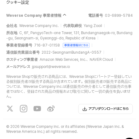
クッキー設定
Weverse Company 事業者情報
電話番号
03-6899-5784
会社名
Weverse Company Inc.
代表取締役
Yang Zooil
所在地
C, 6F, PangyoTech-one Tower, 131, Bundangnaegok-ro, Bundang
-gu, Seongnam-si, Gyeonggi-do, Republic of Korea
事業者登録番号
716-87-01158
事業者情報はこちら
通信販売業届出番号
2022-SeongnamBundangA-0557
ホスティング事業者
Amazon Web Services, Inc.、NAVER Cloud
メールアドレス
jpsupport@weverse.io
Weverse Shopで販売される商品には、Weverse Shopにパートナー登録してい
る個別販売者が販売する商品が含まれています。個別販売者が販売する商品に
ついては、Weverse Company Inc.は通信販売の仲介者として通信販売の当事
者ではなく、登録された商品の情報および取引に関して一切の責任を負いませ
ん。
アプリダウンロードはこちら
©
2026 Weverse Company Inc. or its affiliates (Weverse Japan Inc. &
Weverse America Inc.) all rights reserved.