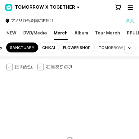
TOMORROW X TOGETHER
アメリカ合衆国にお届け
変更
NEW
DVD/Media
Merch
Album
Tour Merch
PPUL
Mo
ry
SANCTUARY
CHIKAI
FLOWER SHOP
TOMORROW (Pop-up
国内配送
在庫ありのみ