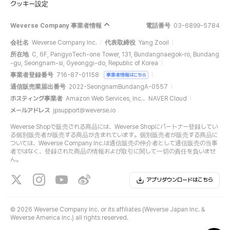
クッキー設定
Weverse Company 事業者情報
電話番号
03-6899-5784
会社名
Weverse Company Inc.
代表取締役
Yang Zooil
所在地
C, 6F, PangyoTech-one Tower, 131, Bundangnaegok-ro, Bundang
-gu, Seongnam-si, Gyeonggi-do, Republic of Korea
事業者登録番号
716-87-01158
事業者情報はこちら
通信販売業届出番号
2022-SeongnamBundangA-0557
ホスティング事業者
Amazon Web Services, Inc.、NAVER Cloud
メールアドレス
jpsupport@weverse.io
Weverse Shopで販売される商品には、Weverse Shopにパートナー登録してい
る個別販売者が販売する商品が含まれています。個別販売者が販売する商品に
ついては、Weverse Company Inc.は通信販売の仲介者として通信販売の当事
者ではなく、登録された商品の情報および取引に関して一切の責任を負いませ
ん。
アプリダウンロードはこちら
©
2026 Weverse Company Inc. or its affiliates (Weverse Japan Inc. &
Weverse America Inc.) all rights reserved.