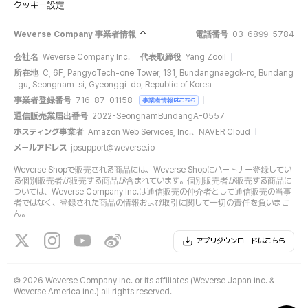
クッキー設定
Weverse Company 事業者情報
電話番号
03-6899-5784
会社名
Weverse Company Inc.
代表取締役
Yang Zooil
所在地
C, 6F, PangyoTech-one Tower, 131, Bundangnaegok-ro, Bundang
-gu, Seongnam-si, Gyeonggi-do, Republic of Korea
事業者登録番号
716-87-01158
事業者情報はこちら
通信販売業届出番号
2022-SeongnamBundangA-0557
ホスティング事業者
Amazon Web Services, Inc.、NAVER Cloud
メールアドレス
jpsupport@weverse.io
Weverse Shopで販売される商品には、Weverse Shopにパートナー登録してい
る個別販売者が販売する商品が含まれています。個別販売者が販売する商品に
ついては、Weverse Company Inc.は通信販売の仲介者として通信販売の当事
者ではなく、登録された商品の情報および取引に関して一切の責任を負いませ
ん。
アプリダウンロードはこちら
©
2026 Weverse Company Inc. or its affiliates (Weverse Japan Inc. &
Weverse America Inc.) all rights reserved.