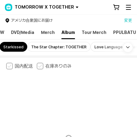
TOMORROW X TOGETHER
アメリカ合衆国にお届け
変更
EW
DVD/Media
Merch
Album
Tour Merch
PPULBATU
Mo
Starkissed
The Star Chapter: TOGETHER
Love Language
Pan
国内配送
在庫ありのみ