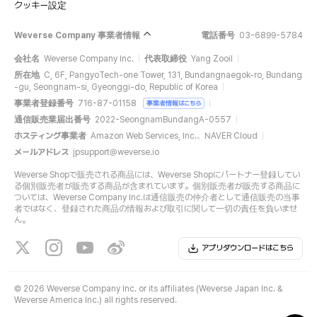
クッキー設定
Weverse Company 事業者情報
電話番号
03-6899-5784
会社名
Weverse Company Inc.
代表取締役
Yang Zooil
所在地
C, 6F, PangyoTech-one Tower, 131, Bundangnaegok-ro, Bundang
-gu, Seongnam-si, Gyeonggi-do, Republic of Korea
事業者登録番号
716-87-01158
事業者情報はこちら
通信販売業届出番号
2022-SeongnamBundangA-0557
ホスティング事業者
Amazon Web Services, Inc.、NAVER Cloud
メールアドレス
jpsupport@weverse.io
Weverse Shopで販売される商品には、Weverse Shopにパートナー登録してい
る個別販売者が販売する商品が含まれています。個別販売者が販売する商品に
ついては、Weverse Company Inc.は通信販売の仲介者として通信販売の当事
者ではなく、登録された商品の情報および取引に関して一切の責任を負いませ
ん。
アプリダウンロードはこちら
©
2026 Weverse Company Inc. or its affiliates (Weverse Japan Inc. &
Weverse America Inc.) all rights reserved.